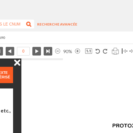
RECHERCHE AVANCÉE
/690
90%
EXTE
ÉRISÉ
etc.,