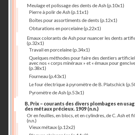
Meulage et polissage des dents de Ash
(p.10x1)
Pierre à polir de Ash
(p.11x1)
Boîtes pour assortiments de dents
(p.12x1)
Obturations en porcelaine
(p.22x1)
Emaux colorants de Ash pour nuancer les dents artific
(p.32x1)
Travail en porcelaine
(p.34x1)
Quelques méthodes pour faire des dentiers artificie
avec nos « corps minéraux » et « émaux pour genciv
(p.38x1)
Fourneau
(p.43x1)
Le four électrique à pyromètre de B. Platschick
(p.5
Pyromètre de Ash
(p.53x1)
B, Prix – courants des divers plombages en usag
des métaux précieux. 1909
(n.n.)
Or en feuilles, en blocs, et en cylindres, de C. Ash et fi
(n.n.)
Vieux métaux
(p.12x2)