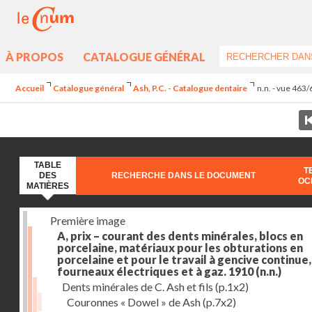
À PROPOS
CATALOGUE GÉNÉRAL
Accueil
Catalogue général
Ash, P.C. - Catalogue dentaire
n.n. - vue 463
TABLE
T
DES
RECHERCHE DANS LE DOCUMENT
OC
MATIÈRES
Première image
A, prix – courant des dents minérales, blocs en
porcelaine, matériaux pour les obturations en
porcelaine et pour le travail à gencive continue, 
fourneaux électriques et à gaz. 1910
(n.n.)
Dents minérales de C. Ash et fils
(p.1x2)
Couronnes « Dowel » de Ash
(p.7x2)