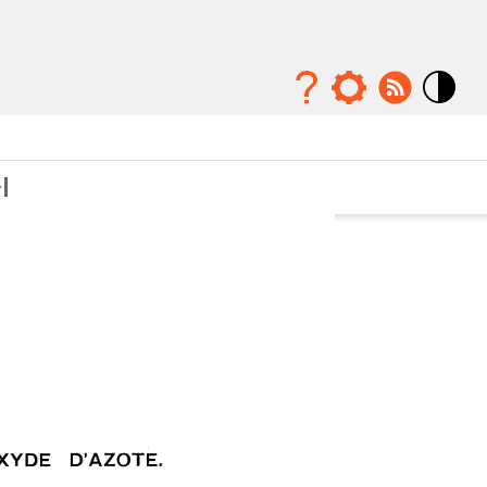
Mode
contraste
élévé