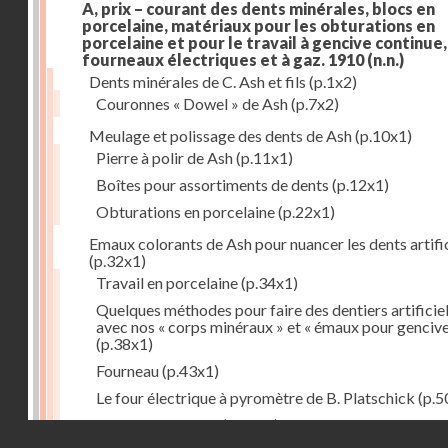
A, prix – courant des dents minérales, blocs en
porcelaine, matériaux pour les obturations en
porcelaine et pour le travail à gencive continue, 
fourneaux électriques et à gaz. 1910
(n.n.)
Dents minérales de C. Ash et fils
(p.1x2)
Couronnes « Dowel » de Ash
(p.7x2)
Meulage et polissage des dents de Ash
(p.10x1)
Pierre à polir de Ash
(p.11x1)
Boîtes pour assortiments de dents
(p.12x1)
Obturations en porcelaine
(p.22x1)
Emaux colorants de Ash pour nuancer les dents artific
(p.32x1)
Travail en porcelaine
(p.34x1)
Quelques méthodes pour faire des dentiers artificie
avec nos « corps minéraux » et « émaux pour genciv
(p.38x1)
Fourneau
(p.43x1)
Le four électrique à pyromètre de B. Platschick
(p.5
Pyromètre de Ash
(p.53x1)
Droits réservés - CNAM