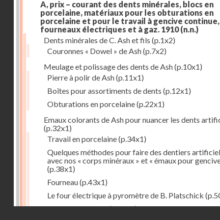
A, prix – courant des dents minérales, blocs en
porcelaine, matériaux pour les obturations en
porcelaine et pour le travail à gencive continue, 
fourneaux électriques et à gaz. 1910
(n.n.)
Dents minérales de C. Ash et fils
(p.1x2)
Couronnes « Dowel » de Ash
(p.7x2)
Meulage et polissage des dents de Ash
(p.10x1)
Pierre à polir de Ash
(p.11x1)
Boîtes pour assortiments de dents
(p.12x1)
Obturations en porcelaine
(p.22x1)
Emaux colorants de Ash pour nuancer les dents artific
(p.32x1)
Travail en porcelaine
(p.34x1)
Quelques méthodes pour faire des dentiers artificie
avec nos « corps minéraux » et « émaux pour genciv
(p.38x1)
Fourneau
(p.43x1)
Le four électrique à pyromètre de B. Platschick
(p.5
Pyromètre de Ash
(p.53x1)
Droits réservés - CNAM