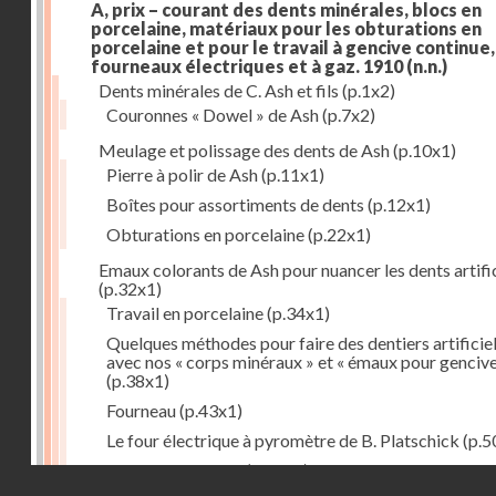
A, prix – courant des dents minérales, blocs en
porcelaine, matériaux pour les obturations en
porcelaine et pour le travail à gencive continue, 
fourneaux électriques et à gaz. 1910
(n.n.)
Dents minérales de C. Ash et fils
(p.1x2)
Couronnes « Dowel » de Ash
(p.7x2)
Meulage et polissage des dents de Ash
(p.10x1)
Pierre à polir de Ash
(p.11x1)
Boîtes pour assortiments de dents
(p.12x1)
Obturations en porcelaine
(p.22x1)
Emaux colorants de Ash pour nuancer les dents artific
(p.32x1)
Travail en porcelaine
(p.34x1)
Quelques méthodes pour faire des dentiers artificie
avec nos « corps minéraux » et « émaux pour genciv
(p.38x1)
Fourneau
(p.43x1)
Le four électrique à pyromètre de B. Platschick
(p.5
Pyromètre de Ash
(p.53x1)
Droits réservés - CNAM