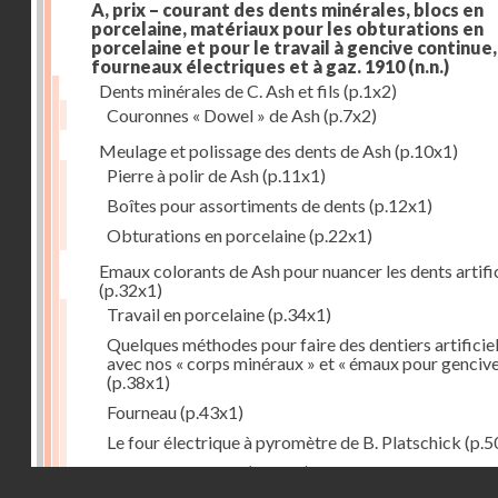
A, prix – courant des dents minérales, blocs en
porcelaine, matériaux pour les obturations en
porcelaine et pour le travail à gencive continue, 
fourneaux électriques et à gaz. 1910
(n.n.)
Dents minérales de C. Ash et fils
(p.1x2)
Couronnes « Dowel » de Ash
(p.7x2)
Meulage et polissage des dents de Ash
(p.10x1)
Pierre à polir de Ash
(p.11x1)
Boîtes pour assortiments de dents
(p.12x1)
Obturations en porcelaine
(p.22x1)
Emaux colorants de Ash pour nuancer les dents artific
(p.32x1)
Travail en porcelaine
(p.34x1)
Quelques méthodes pour faire des dentiers artificie
avec nos « corps minéraux » et « émaux pour genciv
(p.38x1)
Fourneau
(p.43x1)
Le four électrique à pyromètre de B. Platschick
(p.5
Pyromètre de Ash
(p.53x1)
Droits réservés - CNAM