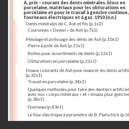
A, prix – courant des dents minérales, blocs en
porcelaine, matériaux pour les obturations en
porcelaine et pour le travail à gencive continue, 
fourneaux électriques et à gaz. 1910
(n.n.)
Dents minérales de C. Ash et fils
(p.1x2)
Couronnes « Dowel » de Ash
(p.7x2)
Meulage et polissage des dents de Ash
(p.10x1)
Pierre à polir de Ash
(p.11x1)
Boîtes pour assortiments de dents
(p.12x1)
Obturations en porcelaine
(p.22x1)
Emaux colorants de Ash pour nuancer les dents artific
(p.32x1)
Travail en porcelaine
(p.34x1)
Quelques méthodes pour faire des dentiers artificie
avec nos « corps minéraux » et « émaux pour genciv
(p.38x1)
Fourneau
(p.43x1)
Le four électrique à pyromètre de B. Platschick
(p.5
Pyromètre de Ash
(p.53x1)
Droits réservés - CNAM