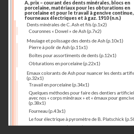
A, prix – courant des dents minérales, blocs en
porcelaine, matériaux pour les obturations en
porcelaine et pour le travail à gencive continue, 
fourneaux électriques et à gaz. 1910
(n.n.)
Dents minérales de C. Ash et fils
(p.1x2)
Couronnes « Dowel » de Ash
(p.7x2)
Meulage et polissage des dents de Ash
(p.10x1)
Pierre à polir de Ash
(p.11x1)
Boîtes pour assortiments de dents
(p.12x1)
Obturations en porcelaine
(p.22x1)
Emaux colorants de Ash pour nuancer les dents artific
(p.32x1)
Travail en porcelaine
(p.34x1)
Quelques méthodes pour faire des dentiers artificie
avec nos « corps minéraux » et « émaux pour genciv
(p.38x1)
Fourneau
(p.43x1)
Le four électrique à pyromètre de B. Platschick
(p.5
Pyromètre de Ash
(p.53x1)
Droits réservés - CNAM