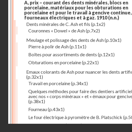
A, prix – courant des dents minérales, blocs en
porcelaine, matériaux pour les obturations en
porcelaine et pour le travail à gencive continue, 
fourneaux électriques et à gaz. 1910
(n.n.)
Dents minérales de C. Ash et fils
(p.1x2)
Couronnes « Dowel » de Ash
(p.7x2)
Meulage et polissage des dents de Ash
(p.10x1)
Pierre à polir de Ash
(p.11x1)
Boîtes pour assortiments de dents
(p.12x1)
Obturations en porcelaine
(p.22x1)
Emaux colorants de Ash pour nuancer les dents artific
(p.32x1)
Travail en porcelaine
(p.34x1)
Quelques méthodes pour faire des dentiers artificie
avec nos « corps minéraux » et « émaux pour genciv
(p.38x1)
Fourneau
(p.43x1)
Le four électrique à pyromètre de B. Platschick
(p.5
Pyromètre de Ash
(p.53x1)
Droits réservés - CNAM