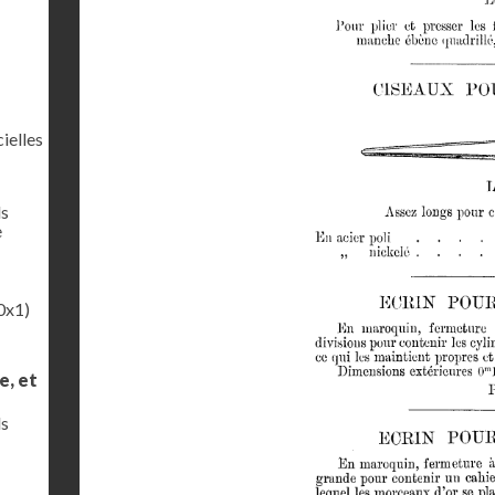
ielles
ls
e
0x1)
e, et
ls