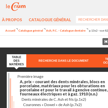
À PROPOS
CATALOGUE GÉNÉRAL
Accueil
Catalogue général
Ash, P.C. - Catalogue dentaire
p.13x2 - vue 8
TABLE
T
DES
RECHERCHE DANS LE DOCUMENT
OC
MATIÈRES
Première image
A, prix – courant des dents minérales, blocs en
porcelaine, matériaux pour les obturations en
porcelaine et pour le travail à gencive continue, 
fourneaux électriques et à gaz. 1910
(n.n.)
Dents minérales de C. Ash et fils
(p.1x2)
Couronnes « Dowel » de Ash
(p.7x2)