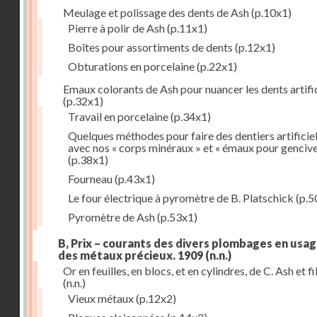
Meulage et polissage des dents de Ash
(p.10x1)
Pierre à polir de Ash
(p.11x1)
Boîtes pour assortiments de dents
(p.12x1)
Obturations en porcelaine
(p.22x1)
Emaux colorants de Ash pour nuancer les dents artific
(p.32x1)
Travail en porcelaine
(p.34x1)
Quelques méthodes pour faire des dentiers artificie
avec nos « corps minéraux » et « émaux pour genciv
(p.38x1)
Fourneau
(p.43x1)
Le four électrique à pyromètre de B. Platschick
(p.5
Pyromètre de Ash
(p.53x1)
B, Prix – courants des divers plombages en usag
des métaux précieux. 1909
(n.n.)
Or en feuilles, en blocs, et en cylindres, de C. Ash et fi
(n.n.)
Vieux métaux
(p.12x2)