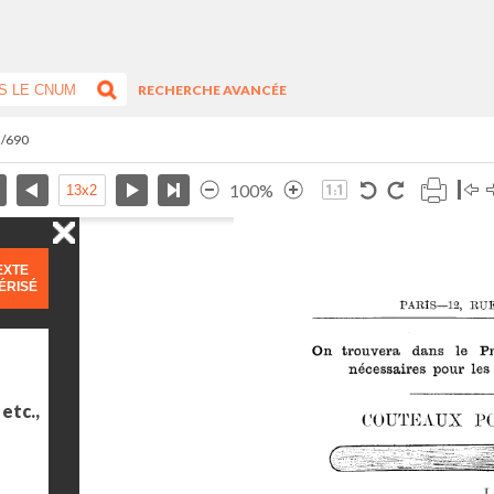
RECHERCHE AVANCÉE
2/690
100%
EXTE
ÉRISÉ
etc.,