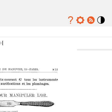
Mode
contraste
élévé