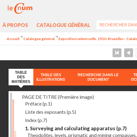
À PROPOS
CATALOGUE GÉNÉRAL
Accueil
Catalogue général
Exposition universelle. 1910. Bruxelles - Catal
TABLE
TABLE DES
RECHERCHE DANS LE
T
DES
ILLUSTRATIONS
DOCUMENT
OC
MATIÈRES
PAGE DE TITRE (Première image)
Préface
(p.1)
Liste des exposants
(p.5)
Index
(p.7)
1. Surveying and calculating apparatus
(p.7)
Theodolites, levels, prismatic and mining compasses,