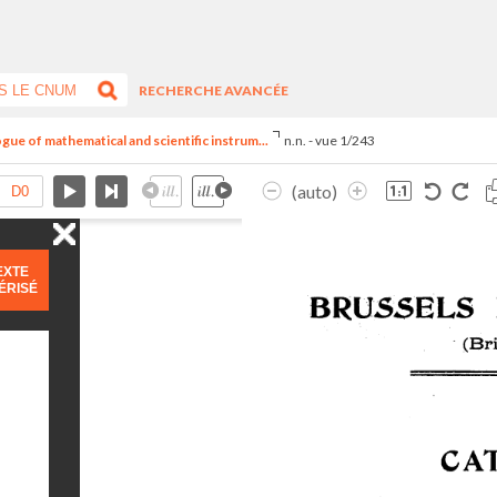
RECHERCHE AVANCÉE
ogue of mathematical and scientific instrum...
n.n. - vue 1/243
(auto)
EXTE
ÉRISÉ