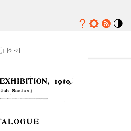
Mode
contraste
élévé