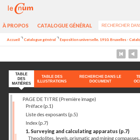
À PROPOS
CATALOGUE GÉNÉRAL
Accueil
Catalogue général
Exposition universelle. 1910. Bruxelles - Catal
TABLE
TABLE DES
RECHERCHE DANS LE
T
DES
ILLUSTRATIONS
DOCUMENT
OC
MATIÈRES
PAGE DE TITRE (Première image)
Préface
(p.1)
Liste des exposants
(p.5)
Index
(p.7)
1. Surveying and calculating apparatus
(p.7)
Theodolites, levels, prismatic and mining compasses,