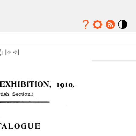
Mode
contraste
élévé