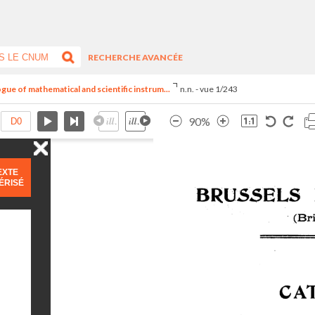
RECHERCHE AVANCÉE
ogue of mathematical and scientific instrum...
n.n. - vue 1/243
90%
EXTE
ÉRISÉ