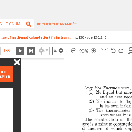
RECHERCHE AVANCÉE
ogue of mathematical and scientific instrum...
p.138 - vue 150/243
90%
EXTE
ÉRISÉ