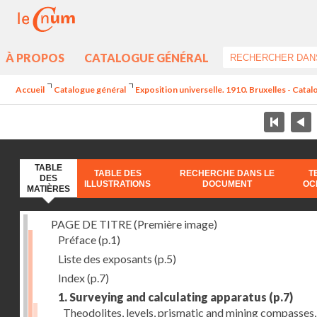
À PROPOS
CATALOGUE GÉNÉRAL
Accueil
Catalogue général
Exposition universelle. 1910. Bruxelles - Catal
TABLE
TABLE DES
RECHERCHE DANS LE
T
DES
ILLUSTRATIONS
DOCUMENT
OC
MATIÈRES
PAGE DE TITRE (Première image)
Préface
(p.1)
Liste des exposants
(p.5)
Index
(p.7)
1. Surveying and calculating apparatus
(p.7)
Theodolites, levels, prismatic and mining compasses,