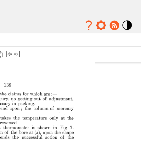
Mode
contraste
élévé