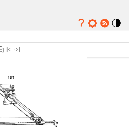
Mode
contraste
élévé