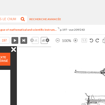
RECHERCHE AVANCÉE
ogue of mathematical and scientific instrum...
p.197 - vue 209/243
100%
EXTE
ÉRISÉ