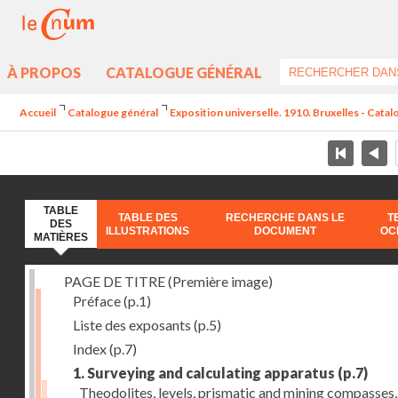
À PROPOS
CATALOGUE GÉNÉRAL
Accueil
Catalogue général
Exposition universelle. 1910. Bruxelles - Catal
TABLE
TABLE DES
RECHERCHE DANS LE
T
DES
ILLUSTRATIONS
DOCUMENT
OC
MATIÈRES
PAGE DE TITRE (Première image)
Préface
(p.1)
Liste des exposants
(p.5)
Index
(p.7)
1. Surveying and calculating apparatus
(p.7)
Theodolites, levels, prismatic and mining compasses,