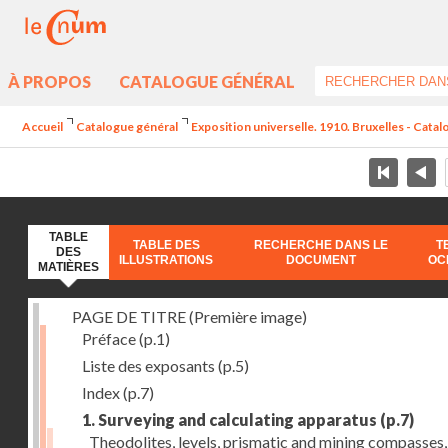
À PROPOS
CATALOGUE GÉNÉRAL
Accueil
Catalogue général
Exposition universelle. 1910. Bruxelles - Catal
TABLE
TABLE DES
RECHERCHE DANS LE
T
DES
ILLUSTRATIONS
DOCUMENT
OC
MATIÈRES
PAGE DE TITRE (Première image)
Préface
(p.1)
Liste des exposants
(p.5)
Index
(p.7)
1. Surveying and calculating apparatus
(p.7)
Theodolites, levels, prismatic and mining compasses,