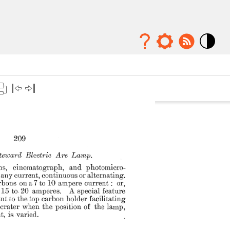
Mode
contraste
élévé