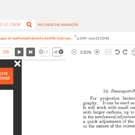
RECHERCHE AVANCÉE
ogue of mathematical and scientific instrum...
p.209 - vue 221/243
100%
EXTE
ÉRISÉ