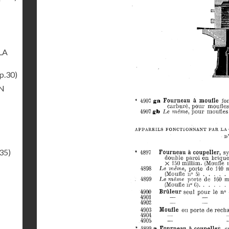
LA
p.30)
N
35)