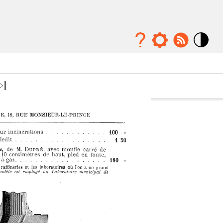
Mode
contraste
élévé