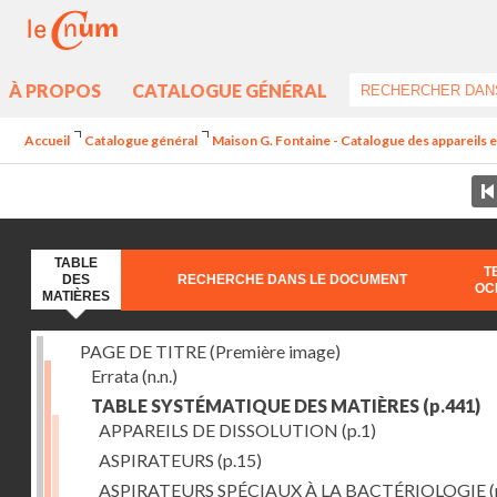
À PROPOS
CATALOGUE GÉNÉRAL
Accueil
Catalogue général
Maison G. Fontaine - Catalogue des appareils et 
TABLE
T
DES
RECHERCHE DANS LE DOCUMENT
OC
MATIÈRES
PAGE DE TITRE (Première image)
Errata
(n.n.)
TABLE SYSTÉMATIQUE DES MATIÈRES
(p.441)
APPAREILS DE DISSOLUTION
(p.1)
ASPIRATEURS
(p.15)
ASPIRATEURS SPÉCIAUX À LA BACTÉRIOLOGIE
(