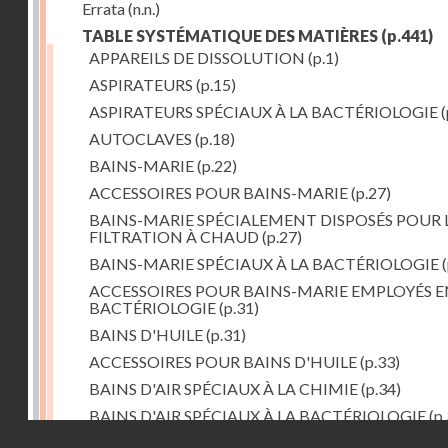
Errata
(n.n.)
TABLE SYSTÉMATIQUE DES MATIÈRES
(p.441)
APPAREILS DE DISSOLUTION
(p.1)
ASPIRATEURS
(p.15)
ASPIRATEURS SPÉCIAUX À LA BACTÉRIOLOGIE
(
AUTOCLAVES
(p.18)
BAINS-MARIE
(p.22)
ACCESSOIRES POUR BAINS-MARIE
(p.27)
BAINS-MARIE SPÉCIALEMENT DISPOSÉS POUR 
FILTRATION À CHAUD
(p.27)
BAINS-MARIE SPÉCIAUX À LA BACTÉRIOLOGIE
(
ACCESSOIRES POUR BAINS-MARIE EMPLOYÉS E
BACTÉRIOLOGIE
(p.31)
BAINS D'HUILE
(p.31)
ACCESSOIRES POUR BAINS D'HUILE
(p.33)
BAINS D'AIR SPÉCIAUX À LA CHIMIE
(p.34)
BAINS D'AIR SPÉCIAUX À LA BACTÉRIOLOGIE
(p.
Droits réservés - CNAM
BAINS DE VAPEUR
(p.37)