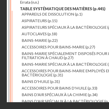
Errata
(n.n.)
TABLE SYSTÉMATIQUE DES MATIÈRES
(p.441)
APPAREILS DE DISSOLUTION
(p.1)
ASPIRATEURS
(p.15)
ASPIRATEURS SPÉCIAUX À LA BACTÉRIOLOGIE
(
AUTOCLAVES
(p.18)
BAINS-MARIE
(p.22)
ACCESSOIRES POUR BAINS-MARIE
(p.27)
BAINS-MARIE SPÉCIALEMENT DISPOSÉS POUR 
FILTRATION À CHAUD
(p.27)
BAINS-MARIE SPÉCIAUX À LA BACTÉRIOLOGIE
(
ACCESSOIRES POUR BAINS-MARIE EMPLOYÉS E
BACTÉRIOLOGIE
(p.31)
BAINS D'HUILE
(p.31)
ACCESSOIRES POUR BAINS D'HUILE
(p.33)
BAINS D'AIR SPÉCIAUX À LA CHIMIE
(p.34)
BAINS D'AIR SPÉCIAUX À LA BACTÉRIOLOGIE
(p.
Droits réservés - CNAM
BAINS DE VAPEUR
(p.37)