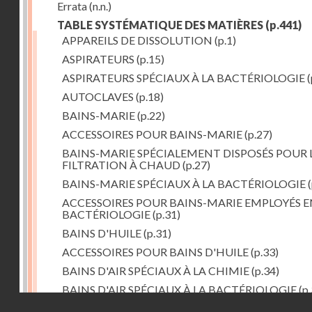
Errata
(n.n.)
TABLE SYSTÉMATIQUE DES MATIÈRES
(p.441)
APPAREILS DE DISSOLUTION
(p.1)
ASPIRATEURS
(p.15)
ASPIRATEURS SPÉCIAUX À LA BACTÉRIOLOGIE
(
AUTOCLAVES
(p.18)
BAINS-MARIE
(p.22)
ACCESSOIRES POUR BAINS-MARIE
(p.27)
BAINS-MARIE SPÉCIALEMENT DISPOSÉS POUR 
FILTRATION À CHAUD
(p.27)
BAINS-MARIE SPÉCIAUX À LA BACTÉRIOLOGIE
(
ACCESSOIRES POUR BAINS-MARIE EMPLOYÉS E
BACTÉRIOLOGIE
(p.31)
BAINS D'HUILE
(p.31)
ACCESSOIRES POUR BAINS D'HUILE
(p.33)
BAINS D'AIR SPÉCIAUX À LA CHIMIE
(p.34)
BAINS D'AIR SPÉCIAUX À LA BACTÉRIOLOGIE
(p.
Droits réservés - CNAM
BAINS DE VAPEUR
(p.37)