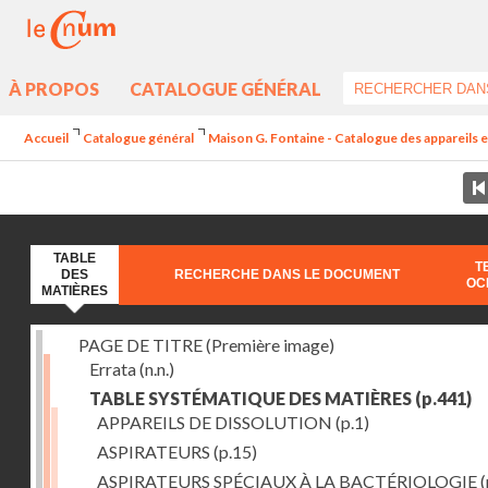
À PROPOS
CATALOGUE GÉNÉRAL
Accueil
Catalogue général
Maison G. Fontaine - Catalogue des appareils et 
TABLE
T
DES
RECHERCHE DANS LE DOCUMENT
OC
MATIÈRES
PAGE DE TITRE (Première image)
Errata
(n.n.)
TABLE SYSTÉMATIQUE DES MATIÈRES
(p.441)
APPAREILS DE DISSOLUTION
(p.1)
ASPIRATEURS
(p.15)
ASPIRATEURS SPÉCIAUX À LA BACTÉRIOLOGIE
(