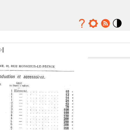
Mode
contraste
élévé