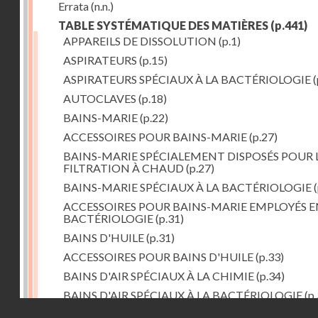
Errata
(n.n.)
TABLE SYSTÉMATIQUE DES MATIÈRES
(p.441)
APPAREILS DE DISSOLUTION
(p.1)
ASPIRATEURS
(p.15)
ASPIRATEURS SPÉCIAUX À LA BACTÉRIOLOGIE
(
AUTOCLAVES
(p.18)
BAINS-MARIE
(p.22)
ACCESSOIRES POUR BAINS-MARIE
(p.27)
BAINS-MARIE SPÉCIALEMENT DISPOSÉS POUR 
FILTRATION À CHAUD
(p.27)
BAINS-MARIE SPÉCIAUX À LA BACTÉRIOLOGIE
(
ACCESSOIRES POUR BAINS-MARIE EMPLOYÉS E
BACTÉRIOLOGIE
(p.31)
BAINS D'HUILE
(p.31)
ACCESSOIRES POUR BAINS D'HUILE
(p.33)
BAINS D'AIR SPÉCIAUX À LA CHIMIE
(p.34)
BAINS D'AIR SPÉCIAUX À LA BACTÉRIOLOGIE
(p.
Droits réservés - CNAM
BAINS DE VAPEUR
(p.37)