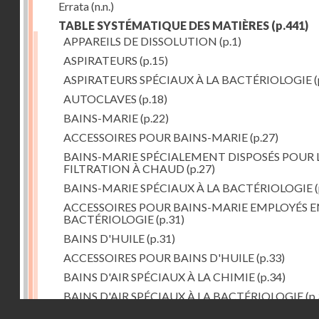
Errata
(n.n.)
TABLE SYSTÉMATIQUE DES MATIÈRES
(p.441)
APPAREILS DE DISSOLUTION
(p.1)
ASPIRATEURS
(p.15)
ASPIRATEURS SPÉCIAUX À LA BACTÉRIOLOGIE
(
AUTOCLAVES
(p.18)
BAINS-MARIE
(p.22)
ACCESSOIRES POUR BAINS-MARIE
(p.27)
BAINS-MARIE SPÉCIALEMENT DISPOSÉS POUR 
FILTRATION À CHAUD
(p.27)
BAINS-MARIE SPÉCIAUX À LA BACTÉRIOLOGIE
(
ACCESSOIRES POUR BAINS-MARIE EMPLOYÉS E
BACTÉRIOLOGIE
(p.31)
BAINS D'HUILE
(p.31)
ACCESSOIRES POUR BAINS D'HUILE
(p.33)
BAINS D'AIR SPÉCIAUX À LA CHIMIE
(p.34)
BAINS D'AIR SPÉCIAUX À LA BACTÉRIOLOGIE
(p.
Droits réservés - CNAM
BAINS DE VAPEUR
(p.37)