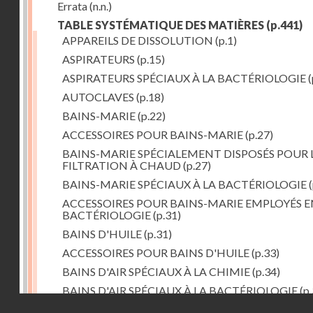
Errata
(n.n.)
TABLE SYSTÉMATIQUE DES MATIÈRES
(p.441)
APPAREILS DE DISSOLUTION
(p.1)
ASPIRATEURS
(p.15)
ASPIRATEURS SPÉCIAUX À LA BACTÉRIOLOGIE
(
AUTOCLAVES
(p.18)
BAINS-MARIE
(p.22)
ACCESSOIRES POUR BAINS-MARIE
(p.27)
BAINS-MARIE SPÉCIALEMENT DISPOSÉS POUR 
FILTRATION À CHAUD
(p.27)
BAINS-MARIE SPÉCIAUX À LA BACTÉRIOLOGIE
(
ACCESSOIRES POUR BAINS-MARIE EMPLOYÉS E
BACTÉRIOLOGIE
(p.31)
BAINS D'HUILE
(p.31)
ACCESSOIRES POUR BAINS D'HUILE
(p.33)
BAINS D'AIR SPÉCIAUX À LA CHIMIE
(p.34)
BAINS D'AIR SPÉCIAUX À LA BACTÉRIOLOGIE
(p.
Droits réservés - CNAM
BAINS DE VAPEUR
(p.37)