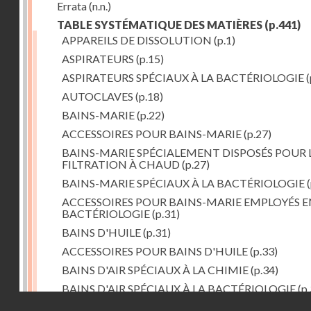
Errata
(n.n.)
TABLE SYSTÉMATIQUE DES MATIÈRES
(p.441)
APPAREILS DE DISSOLUTION
(p.1)
ASPIRATEURS
(p.15)
ASPIRATEURS SPÉCIAUX À LA BACTÉRIOLOGIE
(
AUTOCLAVES
(p.18)
BAINS-MARIE
(p.22)
ACCESSOIRES POUR BAINS-MARIE
(p.27)
BAINS-MARIE SPÉCIALEMENT DISPOSÉS POUR 
FILTRATION À CHAUD
(p.27)
BAINS-MARIE SPÉCIAUX À LA BACTÉRIOLOGIE
(
ACCESSOIRES POUR BAINS-MARIE EMPLOYÉS E
BACTÉRIOLOGIE
(p.31)
BAINS D'HUILE
(p.31)
ACCESSOIRES POUR BAINS D'HUILE
(p.33)
BAINS D'AIR SPÉCIAUX À LA CHIMIE
(p.34)
BAINS D'AIR SPÉCIAUX À LA BACTÉRIOLOGIE
(p.
Droits réservés - CNAM
BAINS DE VAPEUR
(p.37)