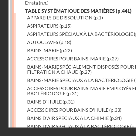
Errata
(n.n.)
TABLE SYSTÉMATIQUE DES MATIÈRES
(p.441)
APPAREILS DE DISSOLUTION
(p.1)
ASPIRATEURS
(p.15)
ASPIRATEURS SPÉCIAUX À LA BACTÉRIOLOGIE
(
AUTOCLAVES
(p.18)
BAINS-MARIE
(p.22)
ACCESSOIRES POUR BAINS-MARIE
(p.27)
BAINS-MARIE SPÉCIALEMENT DISPOSÉS POUR 
FILTRATION À CHAUD
(p.27)
BAINS-MARIE SPÉCIAUX À LA BACTÉRIOLOGIE
(
ACCESSOIRES POUR BAINS-MARIE EMPLOYÉS E
BACTÉRIOLOGIE
(p.31)
BAINS D'HUILE
(p.31)
ACCESSOIRES POUR BAINS D'HUILE
(p.33)
BAINS D'AIR SPÉCIAUX À LA CHIMIE
(p.34)
BAINS D'AIR SPÉCIAUX À LA BACTÉRIOLOGIE
(p.
Droits réservés - CNAM
BAINS DE VAPEUR
(p.37)