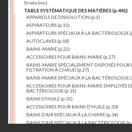
Errata
(n.n.)
TABLE SYSTÉMATIQUE DES MATIÈRES
(p.441)
APPAREILS DE DISSOLUTION
(p.1)
ASPIRATEURS
(p.15)
ASPIRATEURS SPÉCIAUX À LA BACTÉRIOLOGIE
(
AUTOCLAVES
(p.18)
BAINS-MARIE
(p.22)
ACCESSOIRES POUR BAINS-MARIE
(p.27)
BAINS-MARIE SPÉCIALEMENT DISPOSÉS POUR 
FILTRATION À CHAUD
(p.27)
BAINS-MARIE SPÉCIAUX À LA BACTÉRIOLOGIE
(
ACCESSOIRES POUR BAINS-MARIE EMPLOYÉS E
BACTÉRIOLOGIE
(p.31)
BAINS D'HUILE
(p.31)
ACCESSOIRES POUR BAINS D'HUILE
(p.33)
BAINS D'AIR SPÉCIAUX À LA CHIMIE
(p.34)
BAINS D'AIR SPÉCIAUX À LA BACTÉRIOLOGIE
(p.
Droits réservés - CNAM
BAINS DE VAPEUR
(p.37)