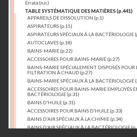
Errata
(n.n.)
TABLE SYSTÉMATIQUE DES MATIÈRES
(p.441)
APPAREILS DE DISSOLUTION
(p.1)
ASPIRATEURS
(p.15)
ASPIRATEURS SPÉCIAUX À LA BACTÉRIOLOGIE
(
AUTOCLAVES
(p.18)
BAINS-MARIE
(p.22)
ACCESSOIRES POUR BAINS-MARIE
(p.27)
BAINS-MARIE SPÉCIALEMENT DISPOSÉS POUR 
FILTRATION À CHAUD
(p.27)
BAINS-MARIE SPÉCIAUX À LA BACTÉRIOLOGIE
(
ACCESSOIRES POUR BAINS-MARIE EMPLOYÉS E
BACTÉRIOLOGIE
(p.31)
BAINS D'HUILE
(p.31)
ACCESSOIRES POUR BAINS D'HUILE
(p.33)
BAINS D'AIR SPÉCIAUX À LA CHIMIE
(p.34)
BAINS D'AIR SPÉCIAUX À LA BACTÉRIOLOGIE
(p.
Droits réservés - CNAM
BAINS DE VAPEUR
(p.37)