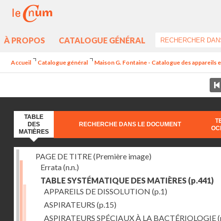
À PROPOS
CATALOGUE GÉNÉRAL
Accueil
Catalogue général
Maison G. Fontaine - Catalogue des appareils et 
TABLE
T
DES
RECHERCHE DANS LE DOCUMENT
OC
MATIÈRES
PAGE DE TITRE (Première image)
Errata
(n.n.)
TABLE SYSTÉMATIQUE DES MATIÈRES
(p.441)
APPAREILS DE DISSOLUTION
(p.1)
ASPIRATEURS
(p.15)
ASPIRATEURS SPÉCIAUX À LA BACTÉRIOLOGIE
(