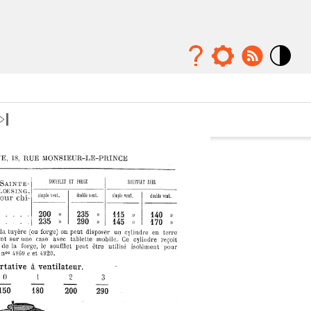
Mode
contraste
élévé