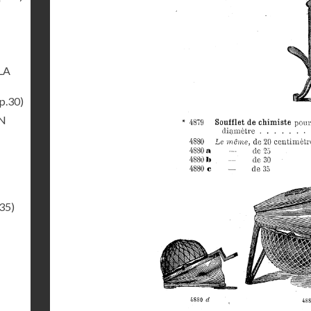
LA
p.30)
N
35)