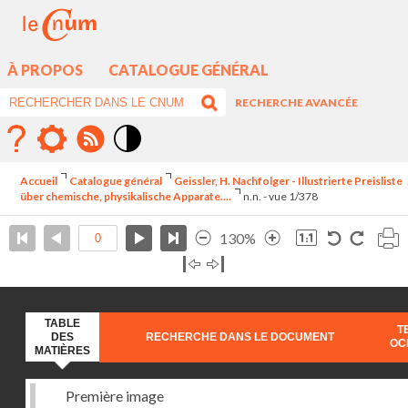
À PROPOS
CATALOGUE GÉNÉRAL
RECHERCHE AVANCÉE
Mode
contraste
Accueil
Catalogue général
Geissler, H. Nachfolger - Illustrierte Preisliste
élévé
über chemische, physikalische Apparate....
n.n. - vue 1/378
130%
TABLE
T
DES
RECHERCHE DANS LE DOCUMENT
OC
MATIÈRES
Première image