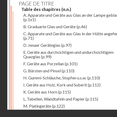
PAGE DE TITRE
Table des chapitres
(n.n.)
A. Apparate und Geräte aus Glas an der Lampe gebla
(p.1x1)
B. Graduarte Glas und Geräte
(p.46)
C. Apparate und Geräte aus Glas in der Hütte angefe
(p.71)
D. Jenaer Geräteglas
(p.97)
E. Geräte aus durchsichtigen und undurchsichtigem
Quazglas
(p.99)
F. Geräte aus Porzellan
(p.101)
G. Bürsten und Pinsel
(p.110)
H. Gummi-Schläuche, Stopfen u.s.w.
(p.110)
I. Geräte aus Holz, Kork und Suberit
(p.112)
K. Geräte aus Horn
(p.115)
L. Tabellen, Wandtafeln und Papier
(p.115)
M. Platingeräte
(p.122)
Droits réservés - CNAM
N. Meteorologische Instrumente
(p.127)