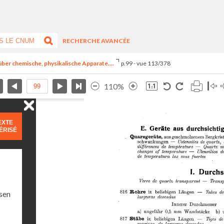
RECHERCHE AVANCÉE
e über chemische, physikalische Apparate....
p.99 - vue 113/378
110%
EXTE
ÉRISÉ
sen