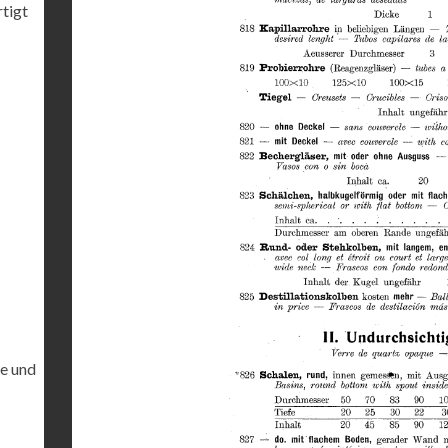
rtigt
te und