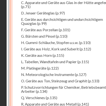
C. Apparate und Geräte aus Glas in der Hütte angefe
(p.71)
D. Jenaer Geräteglas
(p.97)
E. Geräte aus durchsichtigen und undurchsichtigem
Quazglas
(p.99)
F. Geräte aus Porzellan
(p.101)
G. Bürsten und Pinsel
(p.110)
H. Gummi-Schläuche, Stopfen u.s.w.
(p.110)
I. Geräte aus Holz, Kork und Suberit
(p.112)
K. Geräte aus Horn
(p.115)
L. Tabellen, Wandtafeln und Papier
(p.115)
M. Platingeräte
(p.122)
N. Meteorologische Instrumente
(p.127)
O. Geräte aus Ton, Steinzeug und Graphit
(p.133)
P. Schutzvorrichtungen für Chemiker, Betriebsbeam
Arbeiter
(p.134)
Q. Verschienes
(p.135)
R. Apparate und Geräte aus Metall
(p.141)