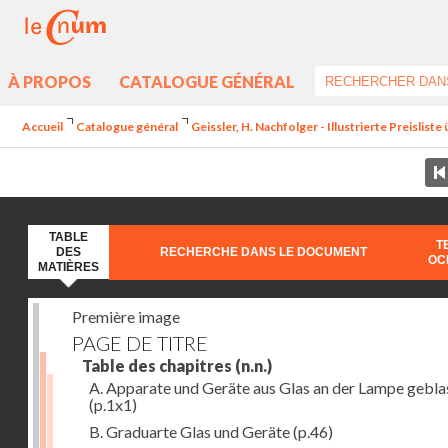
À PROPOS
CATALOGUE GÉNÉRAL
Accueil
Catalogue général
Geissler, H. Nachfolger - Illustrierte Preislist
TABLE
T
DES
RECHERCHE DANS LE DOCUMENT
OC
MATIÈRES
Première image
PAGE DE TITRE
Table des chapitres
(n.n.)
A. Apparate und Geräte aus Glas an der Lampe gebla
(p.1x1)
B. Graduarte Glas und Geräte
(p.46)