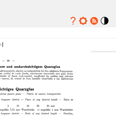
Mode
contraste
élévé