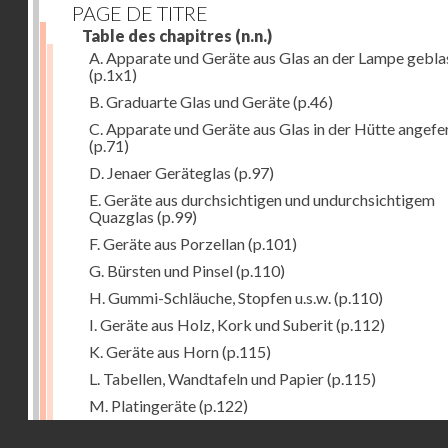
PAGE DE TITRE
Table des chapitres
(n.n.)
A. Apparate und Geräte aus Glas an der Lampe gebla
(p.1x1)
B. Graduarte Glas und Geräte
(p.46)
C. Apparate und Geräte aus Glas in der Hütte angefe
(p.71)
D. Jenaer Geräteglas
(p.97)
E. Geräte aus durchsichtigen und undurchsichtigem
Quazglas
(p.99)
F. Geräte aus Porzellan
(p.101)
G. Bürsten und Pinsel
(p.110)
H. Gummi-Schläuche, Stopfen u.s.w.
(p.110)
I. Geräte aus Holz, Kork und Suberit
(p.112)
K. Geräte aus Horn
(p.115)
L. Tabellen, Wandtafeln und Papier
(p.115)
M. Platingeräte
(p.122)
Droits réservés - CNAM
N. Meteorologische Instrumente
(p.127)