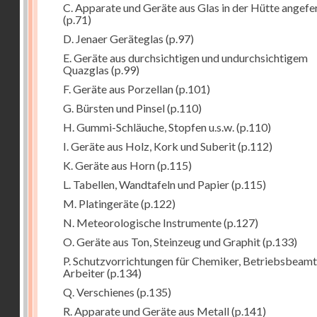
C. Apparate und Geräte aus Glas in der Hütte angefe
(p.71)
D. Jenaer Geräteglas
(p.97)
E. Geräte aus durchsichtigen und undurchsichtigem
Quazglas
(p.99)
F. Geräte aus Porzellan
(p.101)
G. Bürsten und Pinsel
(p.110)
H. Gummi-Schläuche, Stopfen u.s.w.
(p.110)
I. Geräte aus Holz, Kork und Suberit
(p.112)
K. Geräte aus Horn
(p.115)
L. Tabellen, Wandtafeln und Papier
(p.115)
M. Platingeräte
(p.122)
N. Meteorologische Instrumente
(p.127)
O. Geräte aus Ton, Steinzeug und Graphit
(p.133)
P. Schutzvorrichtungen für Chemiker, Betriebsbeam
Arbeiter
(p.134)
Q. Verschienes
(p.135)
R. Apparate und Geräte aus Metall
(p.141)