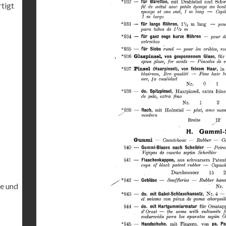
rtigt
te und