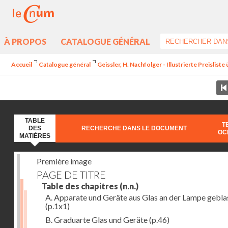
À PROPOS
CATALOGUE GÉNÉRAL
Accueil
Catalogue général
Geissler, H. Nachfolger - Illustrierte Preislist
TABLE
T
DES
RECHERCHE DANS LE DOCUMENT
OC
MATIÈRES
Première image
PAGE DE TITRE
Table des chapitres
(n.n.)
A. Apparate und Geräte aus Glas an der Lampe gebla
(p.1x1)
B. Graduarte Glas und Geräte
(p.46)