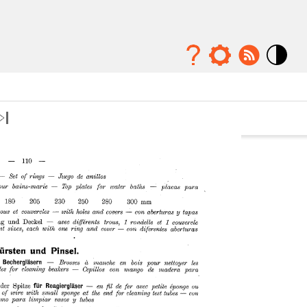
Mode
contraste
élévé