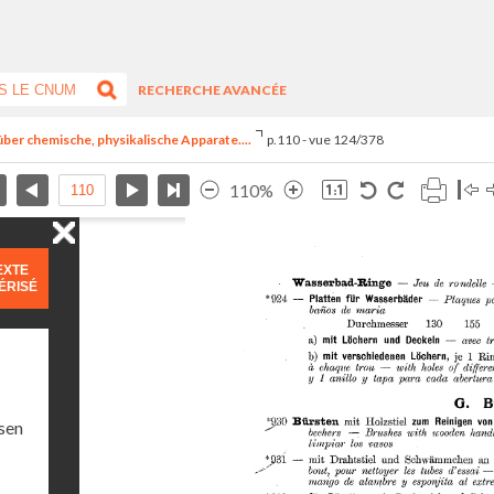
RECHERCHE AVANCÉE
e über chemische, physikalische Apparate....
p.110 - vue 124/378
110%
EXTE
ÉRISÉ
sen