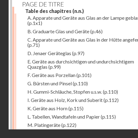
PAGE DE TITRE
Table des chapitres
(n.n.)
A. Apparate und Geräte aus Glas an der Lampe gebla
(p.1x1)
B. Graduarte Glas und Geräte
(p.46)
C. Apparate und Geräte aus Glas in der Hütte angefe
(p.71)
D. Jenaer Geräteglas
(p.97)
E. Geräte aus durchsichtigen und undurchsichtigem
Quazglas
(p.99)
F. Geräte aus Porzellan
(p.101)
G. Bürsten und Pinsel
(p.110)
H. Gummi-Schläuche, Stopfen u.s.w.
(p.110)
I. Geräte aus Holz, Kork und Suberit
(p.112)
K. Geräte aus Horn
(p.115)
L. Tabellen, Wandtafeln und Papier
(p.115)
M. Platingeräte
(p.122)
Droits réservés - CNAM
N. Meteorologische Instrumente
(p.127)