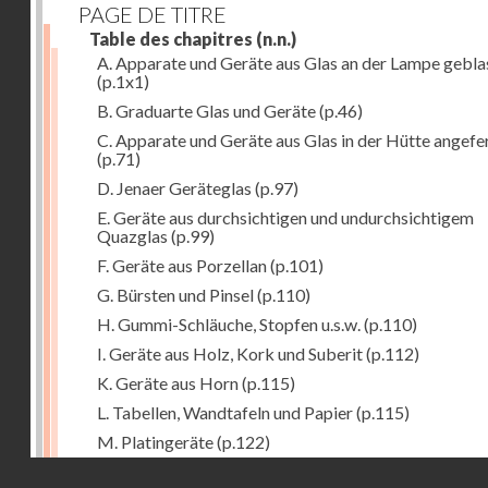
PAGE DE TITRE
Table des chapitres
(n.n.)
A. Apparate und Geräte aus Glas an der Lampe gebla
(p.1x1)
B. Graduarte Glas und Geräte
(p.46)
C. Apparate und Geräte aus Glas in der Hütte angefe
(p.71)
D. Jenaer Geräteglas
(p.97)
E. Geräte aus durchsichtigen und undurchsichtigem
Quazglas
(p.99)
F. Geräte aus Porzellan
(p.101)
G. Bürsten und Pinsel
(p.110)
H. Gummi-Schläuche, Stopfen u.s.w.
(p.110)
I. Geräte aus Holz, Kork und Suberit
(p.112)
K. Geräte aus Horn
(p.115)
L. Tabellen, Wandtafeln und Papier
(p.115)
M. Platingeräte
(p.122)
Droits réservés - CNAM
N. Meteorologische Instrumente
(p.127)