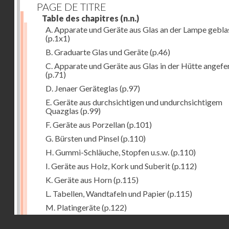
PAGE DE TITRE
Table des chapitres
(n.n.)
A. Apparate und Geräte aus Glas an der Lampe gebla
(p.1x1)
B. Graduarte Glas und Geräte
(p.46)
C. Apparate und Geräte aus Glas in der Hütte angefe
(p.71)
D. Jenaer Geräteglas
(p.97)
E. Geräte aus durchsichtigen und undurchsichtigem
Quazglas
(p.99)
F. Geräte aus Porzellan
(p.101)
G. Bürsten und Pinsel
(p.110)
H. Gummi-Schläuche, Stopfen u.s.w.
(p.110)
I. Geräte aus Holz, Kork und Suberit
(p.112)
K. Geräte aus Horn
(p.115)
L. Tabellen, Wandtafeln und Papier
(p.115)
M. Platingeräte
(p.122)
Droits réservés - CNAM
N. Meteorologische Instrumente
(p.127)