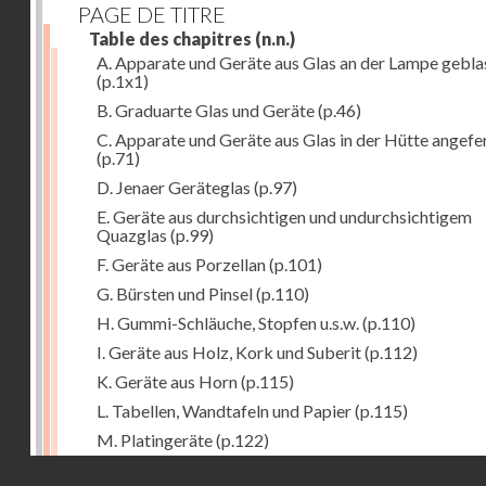
PAGE DE TITRE
Table des chapitres
(n.n.)
A. Apparate und Geräte aus Glas an der Lampe gebla
(p.1x1)
B. Graduarte Glas und Geräte
(p.46)
C. Apparate und Geräte aus Glas in der Hütte angefe
(p.71)
D. Jenaer Geräteglas
(p.97)
E. Geräte aus durchsichtigen und undurchsichtigem
Quazglas
(p.99)
F. Geräte aus Porzellan
(p.101)
G. Bürsten und Pinsel
(p.110)
H. Gummi-Schläuche, Stopfen u.s.w.
(p.110)
I. Geräte aus Holz, Kork und Suberit
(p.112)
K. Geräte aus Horn
(p.115)
L. Tabellen, Wandtafeln und Papier
(p.115)
M. Platingeräte
(p.122)
Droits réservés - CNAM
N. Meteorologische Instrumente
(p.127)