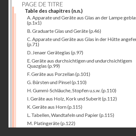
PAGE DE TITRE
Table des chapitres
(n.n.)
A. Apparate und Geräte aus Glas an der Lampe gebla
(p.1x1)
B. Graduarte Glas und Geräte
(p.46)
C. Apparate und Geräte aus Glas in der Hütte angefe
(p.71)
D. Jenaer Geräteglas
(p.97)
E. Geräte aus durchsichtigen und undurchsichtigem
Quazglas
(p.99)
F. Geräte aus Porzellan
(p.101)
G. Bürsten und Pinsel
(p.110)
H. Gummi-Schläuche, Stopfen u.s.w.
(p.110)
I. Geräte aus Holz, Kork und Suberit
(p.112)
K. Geräte aus Horn
(p.115)
L. Tabellen, Wandtafeln und Papier
(p.115)
M. Platingeräte
(p.122)
Droits réservés - CNAM
N. Meteorologische Instrumente
(p.127)