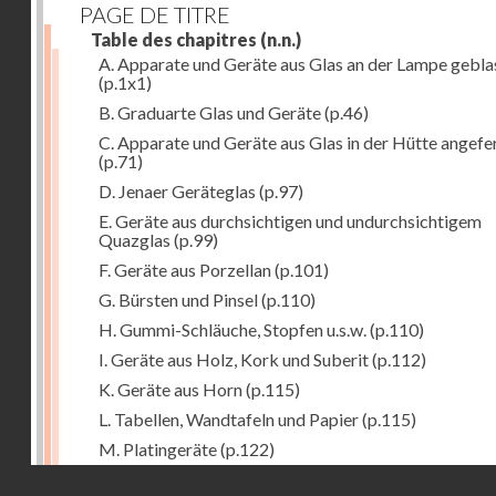
PAGE DE TITRE
Table des chapitres
(n.n.)
A. Apparate und Geräte aus Glas an der Lampe gebla
(p.1x1)
B. Graduarte Glas und Geräte
(p.46)
C. Apparate und Geräte aus Glas in der Hütte angefe
(p.71)
D. Jenaer Geräteglas
(p.97)
E. Geräte aus durchsichtigen und undurchsichtigem
Quazglas
(p.99)
F. Geräte aus Porzellan
(p.101)
G. Bürsten und Pinsel
(p.110)
H. Gummi-Schläuche, Stopfen u.s.w.
(p.110)
I. Geräte aus Holz, Kork und Suberit
(p.112)
K. Geräte aus Horn
(p.115)
L. Tabellen, Wandtafeln und Papier
(p.115)
M. Platingeräte
(p.122)
Droits réservés - CNAM
N. Meteorologische Instrumente
(p.127)