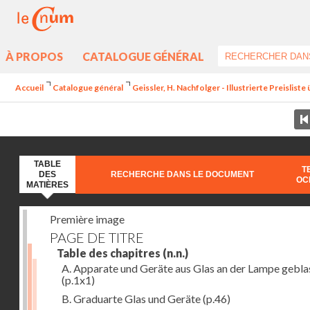
À PROPOS
CATALOGUE GÉNÉRAL
Accueil
Catalogue général
Geissler, H. Nachfolger - Illustrierte Preislist
TABLE
T
DES
RECHERCHE DANS LE DOCUMENT
OC
MATIÈRES
Première image
PAGE DE TITRE
Table des chapitres
(n.n.)
A. Apparate und Geräte aus Glas an der Lampe gebla
(p.1x1)
B. Graduarte Glas und Geräte
(p.46)