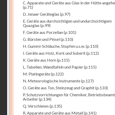
C. Apparate und Geräte aus Glas in der Hütte angefe
(p.71)
D. Jenaer Geräteglas
(p.97)
E. Geräte aus durchsichtigen und undurchsichtigem
Quazglas
(p.99)
F. Geräte aus Porzellan
(p.101)
G. Bürsten und Pinsel
(p.110)
H. Gummi-Schläuche, Stopfen u.s.w.
(p.110)
I. Geräte aus Holz, Kork und Suberit
(p.112)
K. Geräte aus Horn
(p.115)
L. Tabellen, Wandtafeln und Papier
(p.115)
M. Platingeräte
(p.122)
N. Meteorologische Instrumente
(p.127)
O. Geräte aus Ton, Steinzeug und Graphit
(p.133)
P. Schutzvorrichtungen für Chemiker, Betriebsbeam
Arbeiter
(p.134)
Q. Verschienes
(p.135)
R. Apparate und Geräte aus Metall
(p.141)