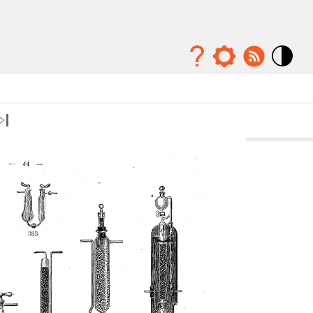
Mode
contraste
élévé