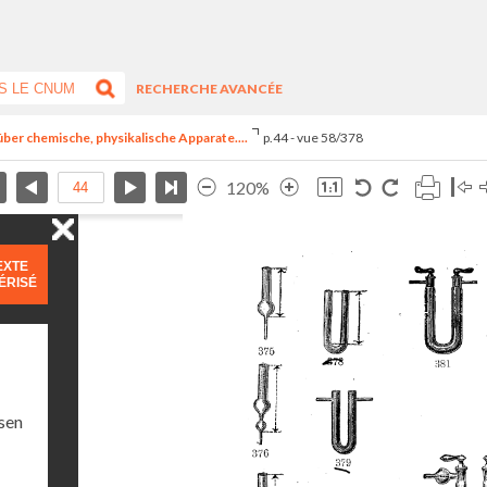
RECHERCHE AVANCÉE
e über chemische, physikalische Apparate....
p.44 - vue 58/378
120%
EXTE
ÉRISÉ
sen