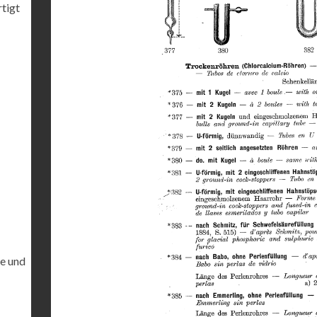
rtigt
te und