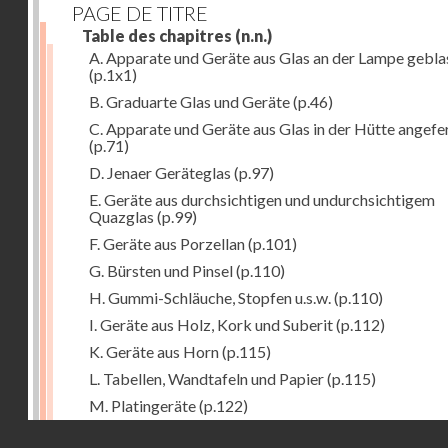
PAGE DE TITRE
Table des chapitres
(n.n.)
A. Apparate und Geräte aus Glas an der Lampe gebla
(p.1x1)
B. Graduarte Glas und Geräte
(p.46)
C. Apparate und Geräte aus Glas in der Hütte angefe
(p.71)
D. Jenaer Geräteglas
(p.97)
E. Geräte aus durchsichtigen und undurchsichtigem
Quazglas
(p.99)
F. Geräte aus Porzellan
(p.101)
G. Bürsten und Pinsel
(p.110)
H. Gummi-Schläuche, Stopfen u.s.w.
(p.110)
I. Geräte aus Holz, Kork und Suberit
(p.112)
K. Geräte aus Horn
(p.115)
L. Tabellen, Wandtafeln und Papier
(p.115)
M. Platingeräte
(p.122)
Droits réservés - CNAM
N. Meteorologische Instrumente
(p.127)