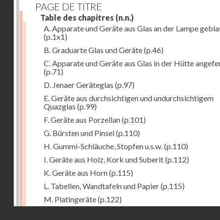
PAGE DE TITRE
Table des chapitres
(n.n.)
A. Apparate und Geräte aus Glas an der Lampe gebla
(p.1x1)
B. Graduarte Glas und Geräte
(p.46)
C. Apparate und Geräte aus Glas in der Hütte angefe
(p.71)
D. Jenaer Geräteglas
(p.97)
E. Geräte aus durchsichtigen und undurchsichtigem
Quazglas
(p.99)
F. Geräte aus Porzellan
(p.101)
G. Bürsten und Pinsel
(p.110)
H. Gummi-Schläuche, Stopfen u.s.w.
(p.110)
I. Geräte aus Holz, Kork und Suberit
(p.112)
K. Geräte aus Horn
(p.115)
L. Tabellen, Wandtafeln und Papier
(p.115)
M. Platingeräte
(p.122)
Droits réservés - CNAM
N. Meteorologische Instrumente
(p.127)