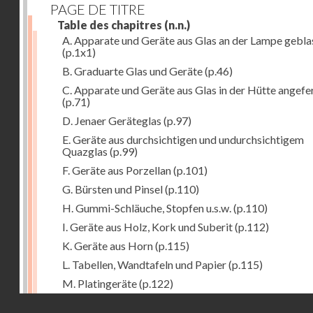
PAGE DE TITRE
Table des chapitres
(n.n.)
A. Apparate und Geräte aus Glas an der Lampe gebla
(p.1x1)
B. Graduarte Glas und Geräte
(p.46)
C. Apparate und Geräte aus Glas in der Hütte angefe
(p.71)
D. Jenaer Geräteglas
(p.97)
E. Geräte aus durchsichtigen und undurchsichtigem
Quazglas
(p.99)
F. Geräte aus Porzellan
(p.101)
G. Bürsten und Pinsel
(p.110)
H. Gummi-Schläuche, Stopfen u.s.w.
(p.110)
I. Geräte aus Holz, Kork und Suberit
(p.112)
K. Geräte aus Horn
(p.115)
L. Tabellen, Wandtafeln und Papier
(p.115)
M. Platingeräte
(p.122)
Droits réservés - CNAM
N. Meteorologische Instrumente
(p.127)