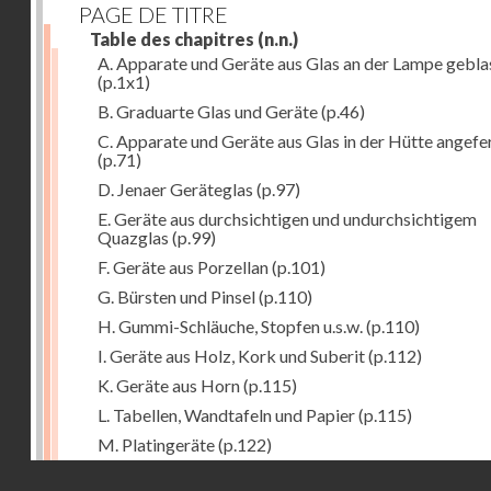
PAGE DE TITRE
Table des chapitres
(n.n.)
A. Apparate und Geräte aus Glas an der Lampe gebla
(p.1x1)
B. Graduarte Glas und Geräte
(p.46)
C. Apparate und Geräte aus Glas in der Hütte angefe
(p.71)
D. Jenaer Geräteglas
(p.97)
E. Geräte aus durchsichtigen und undurchsichtigem
Quazglas
(p.99)
F. Geräte aus Porzellan
(p.101)
G. Bürsten und Pinsel
(p.110)
H. Gummi-Schläuche, Stopfen u.s.w.
(p.110)
I. Geräte aus Holz, Kork und Suberit
(p.112)
K. Geräte aus Horn
(p.115)
L. Tabellen, Wandtafeln und Papier
(p.115)
M. Platingeräte
(p.122)
Droits réservés - CNAM
N. Meteorologische Instrumente
(p.127)