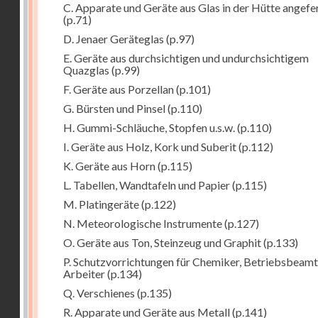
C. Apparate und Geräte aus Glas in der Hütte angefe
(p.71)
D. Jenaer Geräteglas
(p.97)
E. Geräte aus durchsichtigen und undurchsichtigem
Quazglas
(p.99)
F. Geräte aus Porzellan
(p.101)
G. Bürsten und Pinsel
(p.110)
H. Gummi-Schläuche, Stopfen u.s.w.
(p.110)
I. Geräte aus Holz, Kork und Suberit
(p.112)
K. Geräte aus Horn
(p.115)
L. Tabellen, Wandtafeln und Papier
(p.115)
M. Platingeräte
(p.122)
N. Meteorologische Instrumente
(p.127)
O. Geräte aus Ton, Steinzeug und Graphit
(p.133)
P. Schutzvorrichtungen für Chemiker, Betriebsbeam
Arbeiter
(p.134)
Q. Verschienes
(p.135)
R. Apparate und Geräte aus Metall
(p.141)