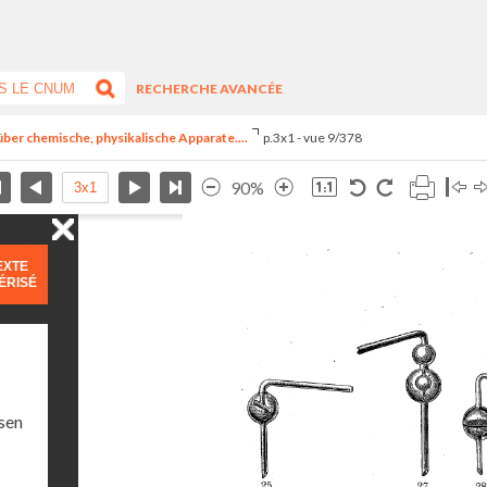
RECHERCHE AVANCÉE
e über chemische, physikalische Apparate....
p.3x1 - vue 9/378
90%
EXTE
ÉRISÉ
sen