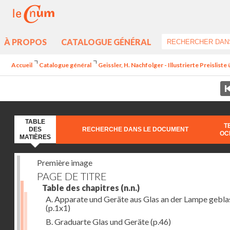
À PROPOS
CATALOGUE GÉNÉRAL
Accueil
Catalogue général
Geissler, H. Nachfolger - Illustrierte Preislist
TABLE
T
DES
RECHERCHE DANS LE DOCUMENT
OC
MATIÈRES
Première image
PAGE DE TITRE
Table des chapitres
(n.n.)
A. Apparate und Geräte aus Glas an der Lampe gebla
(p.1x1)
B. Graduarte Glas und Geräte
(p.46)