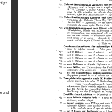
rtigt
te und