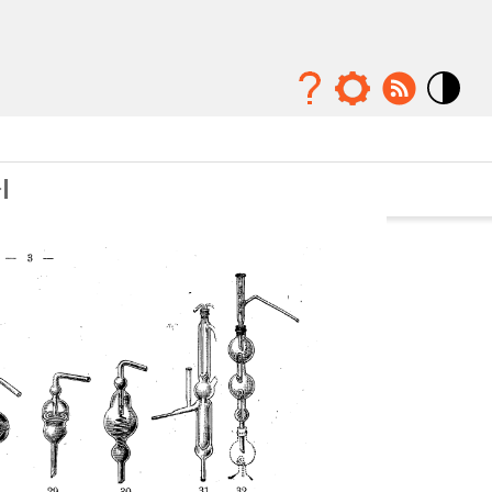
Mode
contraste
élévé