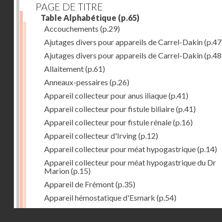
PAGE DE TITRE
Table Alphabétique
(p.65)
Accouchements
(p.29)
Ajutages divers pour appareils de Carrel-Dakin
(p.47
Ajutages divers pour appareils de Carrel-Dakin
(p.48
Allaitement
(p.61)
Anneaux-pessaires
(p.26)
Appareil collecteur pour anus iliaque
(p.41)
Appareil collecteur pour fistule biliaire
(p.41)
Appareil collecteur pour fistule rénale
(p.16)
Appareil collecteur d'Irving
(p.12)
Appareil collecteur pour méat hypogastrique
(p.14)
Appareil collecteur pour méat hypogastrique du Dr
Marion
(p.15)
Appareil de Frémont
(p.35)
Appareil hémostatique d'Esmark
(p.54)
Appareil irrigateur de Lockwood
(p.40)
Droits réservés - CNAM