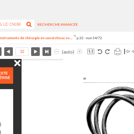
RECHERCHE AVANCÉE
 instruments de chirurgie en caoutchouc so...
p.32 - vue 34/72
(auto)
EXTE
ÉRISÉ
)
)