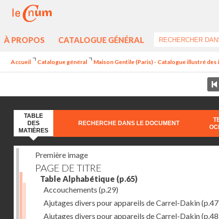
À PROPOS
CATALOGUE GÉNÉRAL
Accueil
Catalogue général
Maison Gentile (Paris) - Catalogue illustré des
TABLE
T
DES
RECHERCHE DANS LE DOCUMENT
OC
MATIÈRES
Première image
PAGE DE TITRE
Table Alphabétique
(p.65)
Accouchements
(p.29)
Ajutages divers pour appareils de Carrel-Dakin
(p.47
Ajutages divers pour appareils de Carrel-Dakin
(p.48