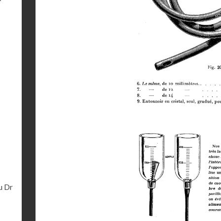
-
u Dr