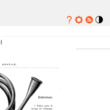
Mode
contraste
élévé