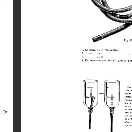
-
u Dr