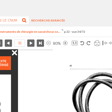
RECHERCHE AVANCÉE
 instruments de chirurgie en caoutchouc so...
p.32 - vue 34/72
80%
EXTE
ÉRISÉ
)
)