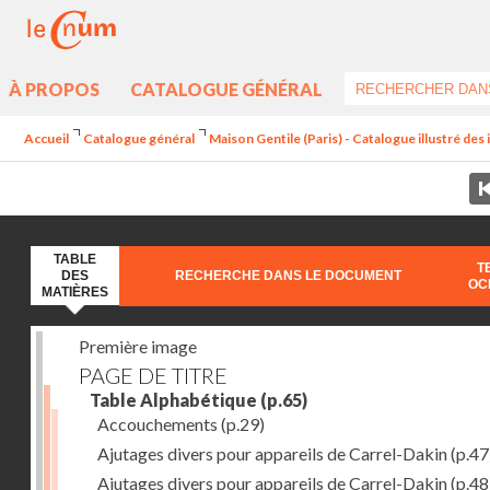
À PROPOS
CATALOGUE GÉNÉRAL
Accueil
Catalogue général
Maison Gentile (Paris) - Catalogue illustré des
TABLE
T
DES
RECHERCHE DANS LE DOCUMENT
OC
MATIÈRES
Première image
PAGE DE TITRE
Table Alphabétique
(p.65)
Accouchements
(p.29)
Ajutages divers pour appareils de Carrel-Dakin
(p.47
Ajutages divers pour appareils de Carrel-Dakin
(p.48