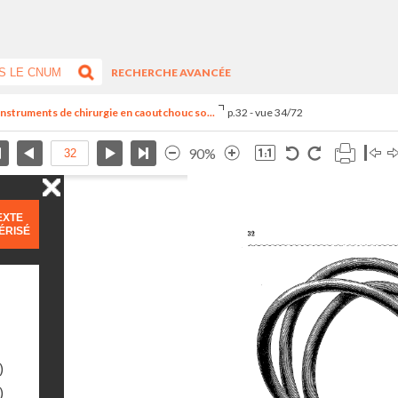
RECHERCHE AVANCÉE
 instruments de chirurgie en caoutchouc so...
p.32 - vue 34/72
90%
EXTE
ÉRISÉ
)
)