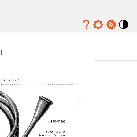
Mode
contraste
élévé