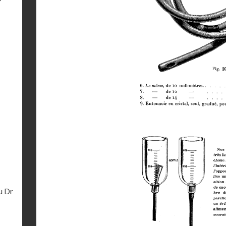
-
u Dr