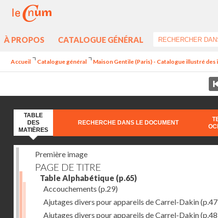
À PROPOS
CATALOGUE GÉNÉRAL
Accueil
Catalogue général
Maison Gentile (Paris) - Catalogue illustré des
TABLE
T
DES
RECHERCHE DANS LE DOCUMENT
OC
MATIÈRES
Première image
PAGE DE TITRE
Table Alphabétique
(p.65)
Accouchements
(p.29)
Ajutages divers pour appareils de Carrel-Dakin
(p.47
Ajutages divers pour appareils de Carrel-Dakin
(p.48