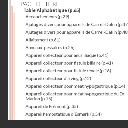
PAGE DE TITRE
Table Alphabétique
(p.65)
Accouchements
(p.29)
Ajutages divers pour appareils de Carrel-Dakin
(p.47
Ajutages divers pour appareils de Carrel-Dakin
(p.48
Allaitement
(p.61)
Anneaux-pessaires
(p.26)
Appareil collecteur pour anus iliaque
(p.41)
Appareil collecteur pour fistule biliaire
(p.41)
Appareil collecteur pour fistule rénale
(p.16)
Appareil collecteur d'Irving
(p.12)
Appareil collecteur pour méat hypogastrique
(p.14)
Appareil collecteur pour méat hypogastrique du Dr
Marion
(p.15)
Appareil de Frémont
(p.35)
Appareil hémostatique d'Esmark
(p.54)
Appareil irrigateur de Lockwood
(p.40)
Droits réservés - CNAM