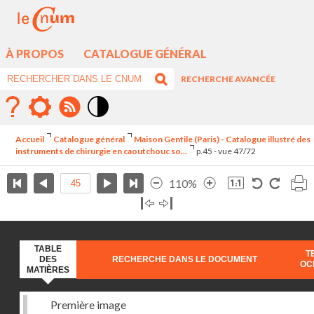
À PROPOS
CATALOGUE GÉNÉRAL
RECHERCHE AVANCÉE
Mode
contraste
Accueil
Catalogue général
Maison Gentile (Paris) - Catalogue illustré des
élévé
instruments de chirurgie en caoutchouc so...
p.45 - vue 47/72
110%
TABLE
T
DES
RECHERCHE DANS LE DOCUMENT
OC
MATIÈRES
Première image