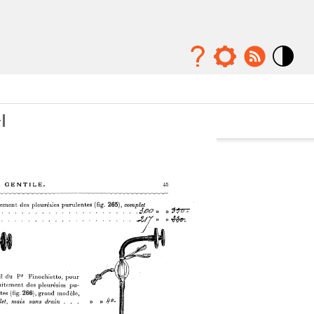
Mode
contraste
élévé