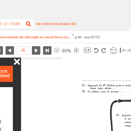
RECHERCHE AVANCÉE
 instruments de chirurgie en caoutchouc so...
p.45 - vue 47/72
80%
EXTE
ÉRISÉ
)
)