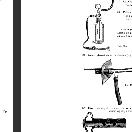
-
u Dr