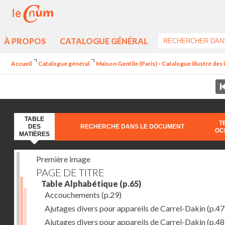
À PROPOS
CATALOGUE GÉNÉRAL
Accueil
Catalogue général
Maison Gentile (Paris) - Catalogue illustré des
TABLE
T
DES
RECHERCHE DANS LE DOCUMENT
OC
MATIÈRES
Première image
PAGE DE TITRE
Table Alphabétique
(p.65)
Accouchements
(p.29)
Ajutages divers pour appareils de Carrel-Dakin
(p.47
Ajutages divers pour appareils de Carrel-Dakin
(p.48